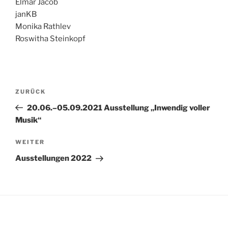
Elmar Jacob
janKB
Monika Rathlev
Roswitha Steinkopf
Beitragsnavigation
Vorheriger
ZURÜCK
Beitrag
20.06.–05.09.2021 Ausstellung „Inwendig voller
Musik“
Nächster
WEITER
Beitrag
Ausstellungen 2022