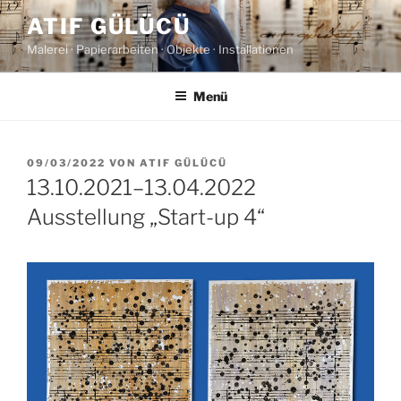
Zum
ATIF GÜLÜCÜ
Inhalt
Malerei · Papierarbeiten · Objekte · Installationen
springen
Menü
VERÖFFENTLICHT
09/03/2022
VON
ATIF GÜLÜCÜ
AM
13.10.2021–13.04.2022
Ausstellung „Start-up 4“