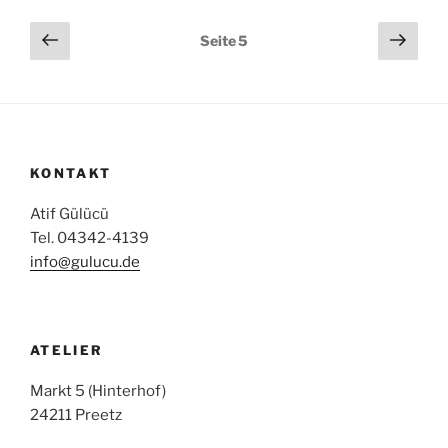
Seitennummerierung
Vorherige
Näch
Seite
5
Seite
Seit
der
Beiträge
KONTAKT
Atif Gülücü
Tel. 04342-4139
info@gulucu.de
ATELIER
Markt 5 (Hinterhof)
24211 Preetz