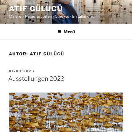
Zum
ATIF GÜLÜCÜ
Inhalt
Malerei · Papierarbeiten · Objekte · Installationen
springen
Menü
AUTOR:
ATIF GÜLÜCÜ
VERÖFFENTLICHT
01/03/2023
AM
Ausstellungen 2023